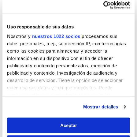
pisos laminados disponen de un revestimiento resistente
al agua, pero se aconseja igualmente evitar el uso de
demasiada agua. Y si lo que buscas es un resultado
superior, puedes usar paños húmedos.
Uso responsable de sus datos
Nosotros y
nuestros 1022 socios
procesamos sus
3) Proteger y reparar los pisos lamiandos con Cera
datos personales, p.ej., su dirección IP, con tecnologías
Laminados. Se recomienda usarlo 1-2 veces al año para
como las cookies para almacenar y acceder la
recuperar e intensificar el brillo de tus pisos y reparar los
información en su dispositivo con el fin de ofrecer
daños leves.
publicidad y contenido personalizados, medición de
publicidad y contenido, investigación de audiencia y
Quizás también estés interesado
desarrollo de servicios. Tiene la opción de seleccionar
quién usa sus datos y con qué propósitos. Puede
cambiar o retirar su consentimiento en cualquier
momento desde la Declaración de cookies o clicando en
Mostrar detalles
el Menú de consentimiento.
Si lo permite, también quisiéramos:
Aceptar
Recopilar información sobre su ubicación