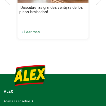
¡Descubre las grandes ventajas de los
Tips
pisos laminados!
difí
Leer más
L
ALEX
Acerca de nosotros