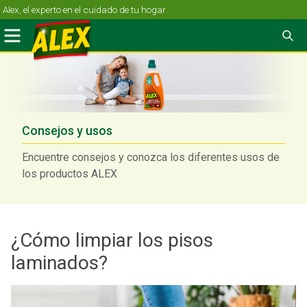
Skip
Alex, el experto en el cuidado de tu hogar
to
Menu
Se
content
Consejos y usos
Encuentre consejos y conozca los diferentes usos de
los productos ALEX
¿Cómo limpiar los pisos
laminados?