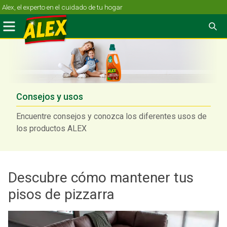
Skip
Alex, el experto en el cuidado de tu hogar
to
Menu
Se
content
Consejos y usos
Encuentre consejos y conozca los diferentes usos de
los productos ALEX
Descubre cómo mantener tus
pisos de pizzarra