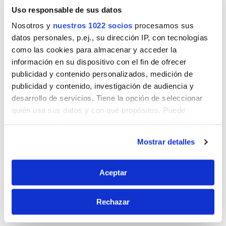
más complicados en adelante.
Uso responsable de sus datos
Nosotros y
nuestros 1022 socios
procesamos sus
¡Devuelve a tus pisos su belleza original!
datos personales, p.ej., su dirección IP, con tecnologías
como las cookies para almacenar y acceder la
Quizás también estés interesado
información en su dispositivo con el fin de ofrecer
publicidad y contenido personalizados, medición de
publicidad y contenido, investigación de audiencia y
desarrollo de servicios. Tiene la opción de seleccionar
quién usa sus datos y con qué propósitos. Puede
cambiar o retirar su consentimiento en cualquier
momento desde la Declaración de cookies o clicando en
Mostrar detalles
el Menú de consentimiento.
+
+
Si lo permite, también quisiéramos:
Aceptar
ALEX
ALEX
ALEX 
Recopilar información sobre su ubicación
Multisuperficies
Multisuperficies
Abrill
geográfica que puede tener una precisión de varios
– Cesta De
– Campo De
2en1 –
Rechazar
Cítricos
Flores
metros
Identificar su dispositivo analizándolo activamente