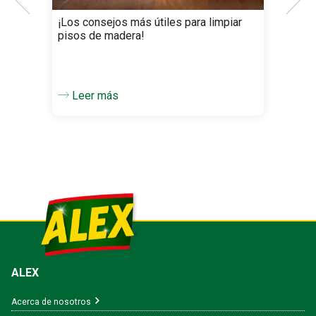
¡Los consejos más útiles para limpiar
¡De
pisos de madera!
efec
Leer más
L
ALEX
Acerca de nosotros