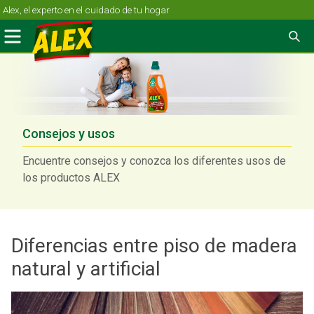
Skip
Alex, el experto en el cuidado de tu hogar
to
Menu
Se
content
Consejos y usos
Encuentre consejos y conozca los diferentes usos de
los productos ALEX
Diferencias entre piso de madera
natural y artificial