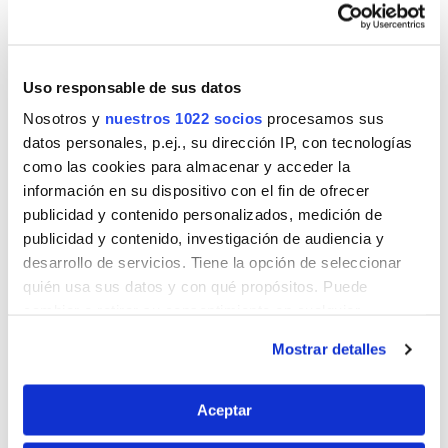
siguiendo las indicaciones para evitar arañar el piso o
estropearlo. En Alex te ofrecemos productos
específicos para cada tipo de piso.
Uso responsable de sus datos
Nosotros y
nuestros 1022 socios
procesamos sus
Ahora que conoces los 3 puntos clave para diferenciar un
datos personales, p.ej., su dirección IP, con tecnologías
piso de madera natural y un piso de madera artificial, estás
como las cookies para almacenar y acceder la
preparado para cuidar el piso de tu hogar.
información en su dispositivo con el fin de ofrecer
publicidad y contenido personalizados, medición de
Quizás también estés interesado
publicidad y contenido, investigación de audiencia y
desarrollo de servicios. Tiene la opción de seleccionar
quién usa sus datos y con qué propósitos. Puede
cambiar o retirar su consentimiento en cualquier
momento desde la Declaración de cookies o clicando en
Mostrar detalles
el Menú de consentimiento.
Si lo permite, también quisiéramos:
Aceptar
Recopilar información sobre su ubicación
+
+