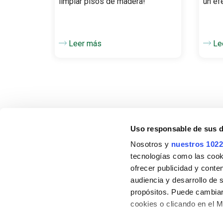
limpiar pisos de madera!
un ef
Leer más
Le
Uso responsable de sus 
Nosotros y
nuestros 1022
tecnologías como las cooki
ALEX
ofrecer publicidad y conte
Acerca de no
audiencia y desarrollo de 
propósitos. Puede cambiar
Sustentabilid
cookies o clicando en el 
ALEX Ama la 