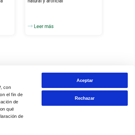
ra
natural y artificial
otro nivel
Leer más
Leer 
Aceptar
P, con
n el fin de
Ayudándote
Rechazar
gación de
Consejos y usos
con qué
laración de
Composición del producto
Contacto