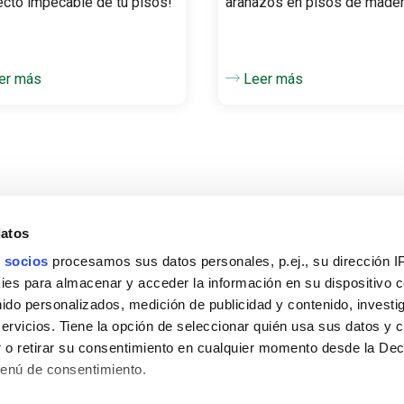
ecto impecable de tu pisos!
arañazos en pisos de made
er más
Leer más
datos
 socios
procesamos sus datos personales, p.ej., su dirección I
es para almacenar y acceder la información en su dispositivo co
Productos
nido personalizados, medición de publicidad y contenido, investi
sotros
Pisos madera
servicios. Tiene la opción de seleccionar quién usa sus datos y 
 o retirar su consentimiento en cualquier momento desde la Dec
ad
Pisos laminados
Menú de consentimiento.
madera
Otros pisos
Muebles